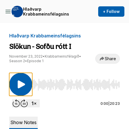
Hlaðvarp
+ Follow
Krabbameinsfélagsins
Hlaðvarp Krabbameinsfélagsins
Slökun - Sofðu rótt I
November 23, 2022
•
Krabbameinsfélagið
•
Share
Season 2
•
Episode 1
Use Left/Right to seek, Home/End to jump to st
0:00
|
20:23
Show Notes