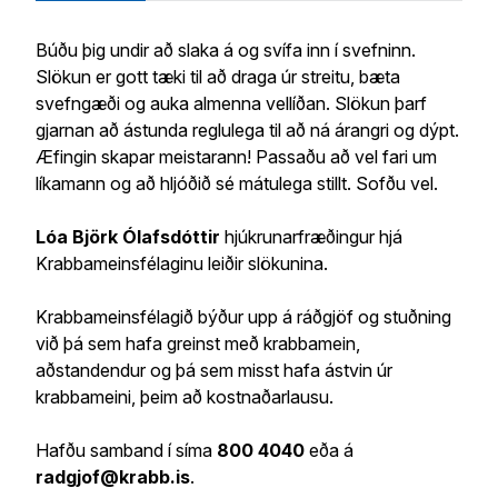
Búðu þig undir að slaka á og svífa inn í svefninn.
Slökun er gott tæki til að draga úr streitu, bæta
svefngæði og auka almenna vellíðan. Slökun þarf
gjarnan að ástunda reglulega til að ná árangri og dýpt.
Æfingin skapar meistarann! Passaðu að vel fari um
líkamann og að hljóðið sé mátulega stillt. Sofðu vel.
Lóa Björk Ólafsdóttir
hjúkrunarfræðingur hjá
Krabbameinsfélaginu leiðir slökunina.
Krabbameinsfélagið býður upp á ráðgjöf og stuðning
við þá sem hafa greinst með krabbamein,
aðstandendur og þá sem misst hafa ástvin úr
krabbameini, þeim að kostnaðarlausu.
Hafðu samband í síma
800 4040
eða á
radgjof@krabb.is
.